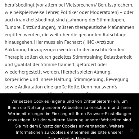
berufsbedingt (vor allem bei Vielsprechern/ Berufssprechern,
wie beispielsweise Lehrer, Politiker oder Moderatoren) – oder
auch krankheitsbedingt sind (Lähmung der Stimmlippen,
Tumore, Entzündungen), müssen therapeutische Maßnahmen
ergriffen werden, die weit über die genannten Ratschläge
hinausgehen. Hier muss ein Facharzt (HNO-Arzt) zur
Abklärung hinzugezogen werden. In der anschließenden
Therapie sollen durch gezieltes Stimmtraining Belastbarkeit
und Qualität der Stimme trainiert, gefördert oder
wiederhergestellt werden. Hierbei spielen Atmung,
körperliche und innere Haltung, Stimmgebung, Bewegung
sowie Artikulation eine große Rolle. Denn nur „wenn’s
stimmt“, kann unser Alltagsinstrument Stimme
langanhaltend und ausdrucksstark funktionieren.
Wir setzen Cookies (eigene und von Drittanbietern) ein, um
Ihnen die Nutzung unserer Webseiten zu erleichtern und Ihnen
Werbemitteilungen im Einklang mit Ihren Browser-Einstellungen
anzuzeigen. Mit der weiteren Nutzung unserer Webseiten sind
Sie mit dem Einsatz der Cookies einverstanden. Weitere
Sprechstunde - Praxis für Sprachtherapie
Informationen zu Cookies entnehmen Sie bitte unserer
Mauerstraße 4, 30982 Pattensen
Datenschutzerklärung.